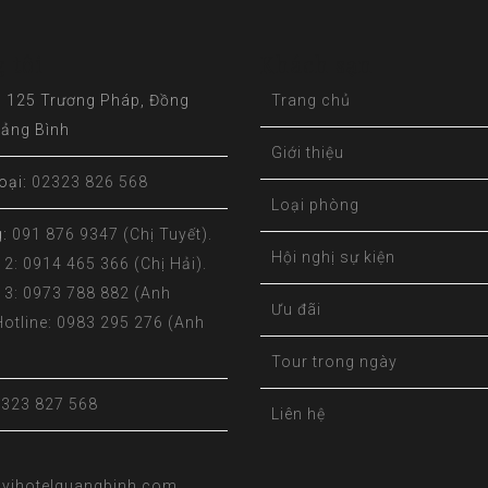
 tôi
Khách sạn
:
125 Trương Pháp, Đồng
Trang chủ
uảng Bình
Giới thiệu
oại:
02323 826 568
Loại phòng
g:
091 876 9347 (Chị Tuyết).
Hội nghị sự kiện
 2: 0914 465 366 (Chị Hải).
e 3: 0973 788 882 (Anh
Ưu đãi
Hotline: 0983 295 276 (Anh
)
Tour trong ngày
323 827 568
Liên hệ
vihotelquangbinh.com