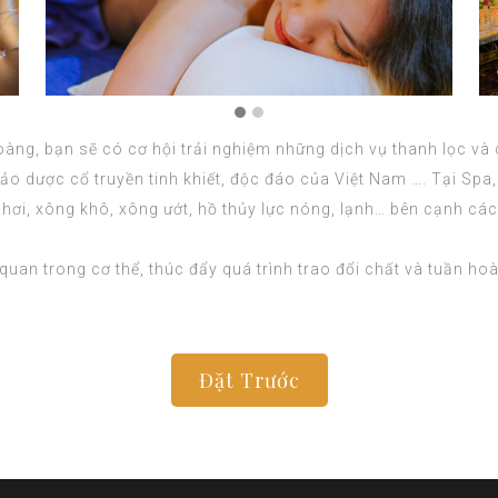
ng, bạn sẽ có cơ hội trải nghiệm những dịch vụ thanh lọc và 
thảo dược cổ truyền tinh khiết, độc đáo của Việt Nam …. Tại Sp
hơi, xông khô, xông ướt, hồ thủy lực nóng, lạnh… bên cạnh các
quan trong cơ thể, thúc đẩy quá trình trao đổi chất và tuần ho
Đặt Trước