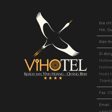
Chúng
Địa chỉ
Hới, Q
Điện th
Di độn
Hotline
Hotlin
Hoài) 
Thành
Fax:
02
Email:
sales@