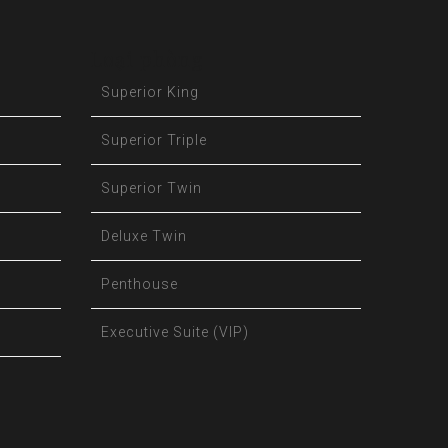
Loại phòng
Superior King
Superior Triple
Superior Twin
Deluxe Twin
Penthouse
Executive Suite (VIP)